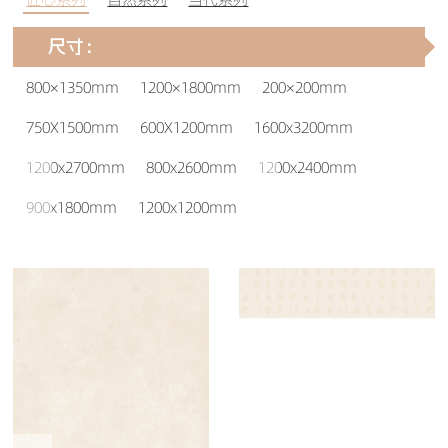
尺寸：
800×1350mm
1200×1800mm
200×200mm
750X1500mm
600X1200mm
1600x3200mm
1200x2700mm
800x2600mm
1200x2400mm
尘
映
900x1800mm
1200x1200mm
S
S
·
i
匠
i
匠
荣
z
心
z
心
e
系
e
系
昌
：
列
：
列
白
6
1
0
2
0
0
X
0
1
x