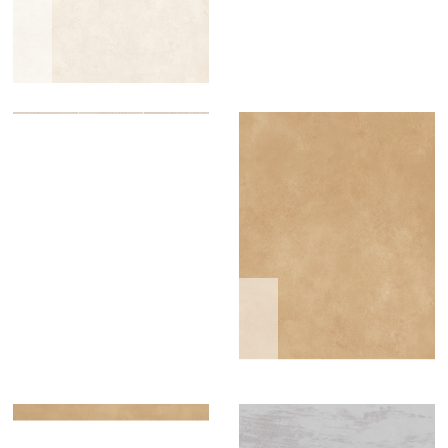
2
2
段
尘
0
7
S
S
·
·
0
0
i
匠
i
匠
m
0
慢
米
z
心
z
心
m
m
e
系
e
系
作
陶
m
：
列
：
列
色
2
6
0
0
0
0
×
X
2
1
0
2
调
痕
0
0
S
S
·
m
0
i
匠
i
匠
m
m
顽
z
心
z
心
m
e
系
e
系
苔
：
列
：
列