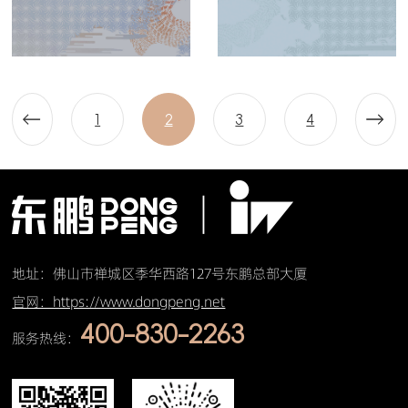
7
7
0
0
0
0
m
m
m
m
1
2
3
4
地址：佛山市禅城区季华西路127号东鹏总部大厦
官网：https://www.dongpeng.net
400-830-2263
服务热线：