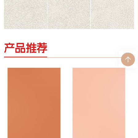
晨
夜
产品推荐
S
S
·
·
i
匠
i
匠
无
旋
z
心
z
心
e
系
e
系
尽
：
列
：
列
1
1
2
2
0
0
0
0
x
x
2
2
7
7