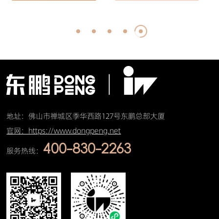
0
0
0
0
m
m
m
m
地址：佛山市禅城区季华西路127号东鹏总部大厦
官网：https://www.dongpeng.net
400-830-2263
服务热线：